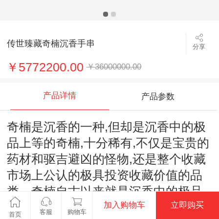
传世臻藏奇楠沉香手串
分享
￥5772200.00
￥36000000.00
产品详情
产品参数
奇楠是沉香的一种,但却是沉香中的极
品上等的奇楠,十分稀有,不仅是宝贵的
药材和驱吉避凶的怪物,还是整个收藏
市场上公认的极具投资收藏价值的品
类。奇楠自古以来就是沉香中的极品,
加入购物车
立即购买
奇楠比沉香油脂含量更高、更加温软,
客服
购物车
首页