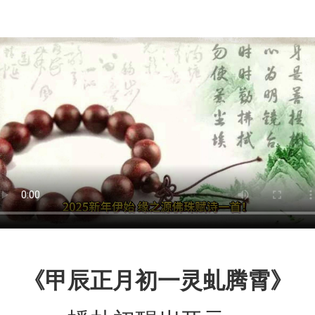
《甲辰正月初一灵虬腾霄》